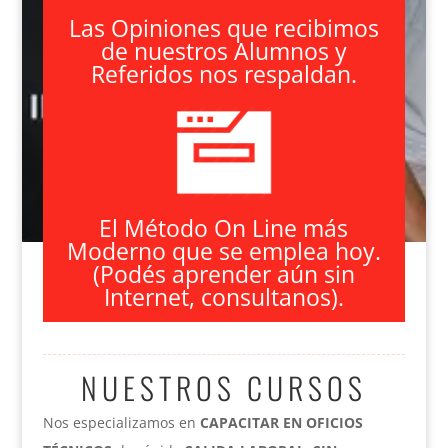
Las Opiniones que recibimos
de nuestros Alumnos y
Referidos nos respaldan.
El Método On Line más
Moderno que se emplea hoy.
(Podés aprender aún sin
Internet, consultanos).
NUESTROS CURSOS
Nos especializamos en
CAPACITAR EN OFICIOS